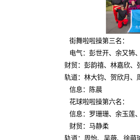
街舞啦啦操第三名
：
电气：彭世开、余又钸、
财贸：彭韵禧、林嘉欣、
轨道：林大钧、贺欣月、周
信息：陈晨
花球啦啦操第六名
：
信息：罗珊珊、余玉莲、
财贸：
轨道：周怡、吴薇、徐萌瑜