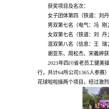
获奖项目及名次
：
女子团体第四（铁道
：
刘丹
男双第七名（电气
：
冯
刚
女双第七名（铁道
：
刘
丹
混双第八名（信息
：
王
瑞
谢亚东
、
周松杰
、
宋
婷获
義
年四川省老员工健美
2023
行，共计
所公司
人参赛
64
1365
花球啦啦操两个项目，经过激烈