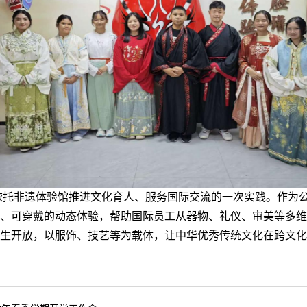
利集团依托非遗体验馆推进文化育人、服务国际交流的一次实践。作
、可穿戴的动态体验，帮助国际员工从器物、礼仪、审美等多维
生开放，以服饰、技艺等为载体，让中华优秀传统文化在跨文化