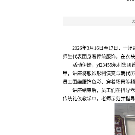
闻
2026年3月16日至17日
师生代表团身着传统服饰，在衣袂
活动伊始，yl23455永
甲，讲座将服饰形制演变与朝代历
员工围绕服饰色彩、穿着场景等频
讲座结束后，员工们在指导老
传统礼仪教学中，老师示范并指导