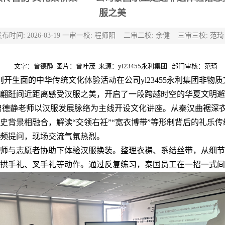
服之美
发布时间:
2026-03-19
一审一校:
程师阳
二审二校:
余健
三审三校:
范琦
文字：曾德静 图片：曾叶茂 来源：yl23455永利集团 部门审核：范琦
，一场别开生面的中华传统文化体验活动在公司yl23455永利集团非
翩跹间近距离感受汉服之美，开启了一段跨越时空的华夏文明邂
利集团曾德静老师以汉服发展脉络为主线开设文化讲座。从秦汉曲裾
史背景相融合，解读“交领右衽”“宽衣博带”等形制背后的礼乐
频提问，现场交流气氛热烈。
师与志愿者协助下体验汉服换装。整理衣襟、系结丝带，从细节
拱手礼、叉手礼等动作。通过反复练习，泰国员工在一招一式间