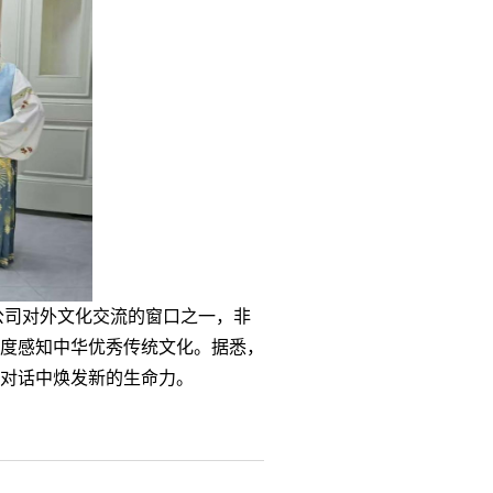
为公司对外文化交流的窗口之一，非
度感知中华优秀传统文化。据悉，
对话中焕发新的生命力。